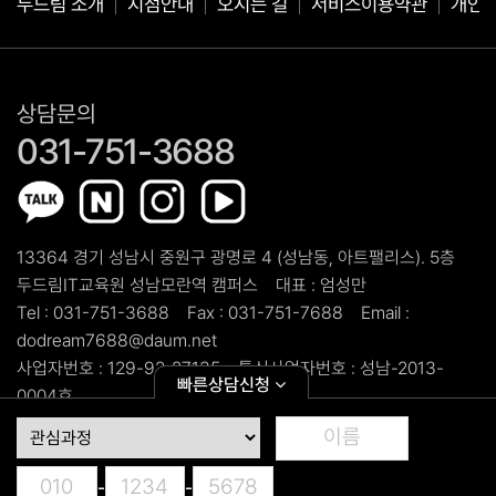
두드림 소개
지점안내
오시는 길
서비스이용약관
개인
상담문의
031-751-3688
13364 경기 성남시 중원구 광명로 4 (성남동, 아트팰리스). 5층
두드림IT교육원 성남모란역 캠퍼스
대표 :
엄성만
Tel :
031-751-3688
Fax :
031-751-7688
Email :
dodream7688@daum.net
사업자번호 :
129-92-27135
통신사업자번호 :
성남-2013-
빠른상담신청
0004호
copyright ©
두드림IT교육원 성남모란역 캠퍼스.
All Rights
Reserved.
-
-