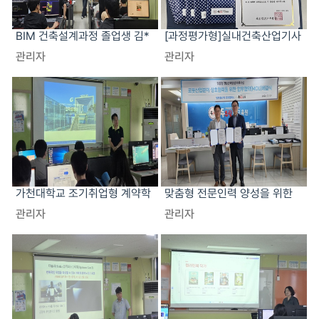
BIM 건축설계과정 졸업생 김*
[과정평가형]실내건축산업기사
희 선배와의 만남
자격증 취득(CAD.MAX.실내건
관리자
관리자
축인테리어디자인설계)과정 포
트폴리오 발표 및 수료식 성료
가천대학교 조기취업형 계약학
맞춤형 전문인력 양성을 위한
과 입시설명회
업무협약(MOU) 체결
관리자
관리자