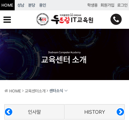
HOME
성남
분당
용인
학생용
회원가입
로그인
센터소식
HOME
교육센터소개
인사말
HISTORY