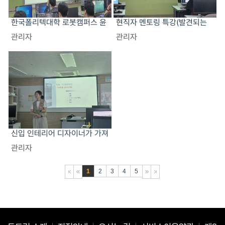
한국폴리텍대학 로봇캠퍼스 윤
현직자 멘토링 특강(발견되는
지영 교수 초청 진로특강
디자이너의 시작 SNS 브랜딩
관리자
관리자
과 AI 활용 전략)
신입 인테리어 디자이너가 가져
야 할 소양 및 태도 특강
관리자
1
2
3
4
5