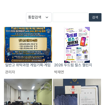
일반고 위탁과정 게임기획·게임
2026 두드림 릴스 챌린지
그래픽과정, 2026 청강게임대
관리자
박재연
전 with Unity 본선 수상 쾌거!