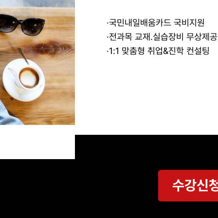
·국민내일배움카드 국비지원
·전과목 교재.실습장비 무상제공
·1:1 맞춤형 취업&진학 컨설팅
수강신