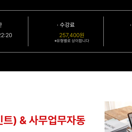
간
· 수강료
22:20
257,400원
※유형별로 상이합니다
인트) & 사무업무자동