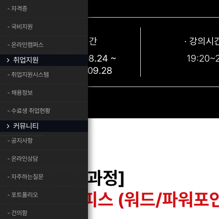
- 자격증
- 국비지원
· 교육기간
· 강의시
- 온라인캠퍼스
2026.08.24 ~
19:20~
취업지원
2026.09.28
- 취업지원시스템
- 채용정보
- 수료생 취업현황
커뮤니티
- 공지사항
- 온라인상담
[AI융복합과정]
- 자주하는질문
스마트 오피스 (워드/파워포
- 포트폴리오
- 건의함