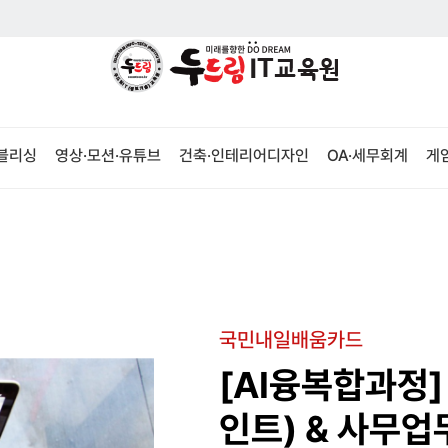
퍼블리싱
영상·모션·유튜브
건축·인테리어디자인
OA·세무회계
게
국민내일배움카드
[AI융복합과정]
인트) & 사무