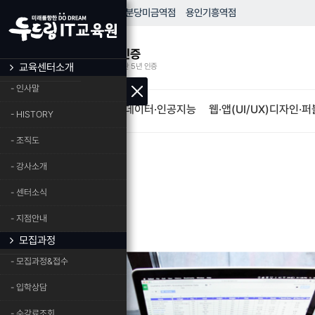
HOME
성남
모란역점
분당
미금역점
용인
기흥역점
우수훈련기관 인증
교육센터소개
고용노동부 우수훈련기관 5년 인증
- 인사말
IT·프로그램개발
빅데이터·인공지능
웹·앱(UI/UX)디자인·
- HISTORY
- 조직도
- 강사소개
- 센터소식
- 지점안내
모집과정
- 모집과정&접수
- 입학상담
- 수강료조회