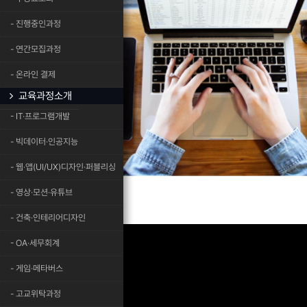
- 진행중인과정
- 연간모집과정
- 온라인 결제
교육과정소개
- IT·프로그램개발
- 빅데이터·인공지능
- 웹·앱(UI/UX)디자인·퍼블리싱
- 영상·모션·유튜브
- 건축·인테리어디자인
- OA·세무회계
- 게임·메타버스
- 고교위탁과정