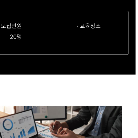
· 모집인원
· 교육장소
20명