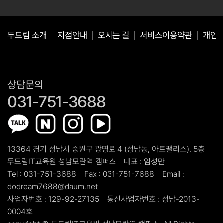
동의를 거절하는 경우 서비스 이용이 제한될 수 있습니다.
두드림 소개
지점안내
오시는 길
서비스이용약관
개인
상담문의
031-751-3688
13364 경기 성남시 중원구 광명로 4 (성남동, 아트팰리스). 5층
두드림IT교육원 성남모란역 캠퍼스
대표 :
엄성만
Tel :
031-751-3688
Fax :
031-751-7688
Email :
dodream7688@daum.net
사업자번호 :
129-92-27135
통신사업자번호 :
성남-2013-
0004호