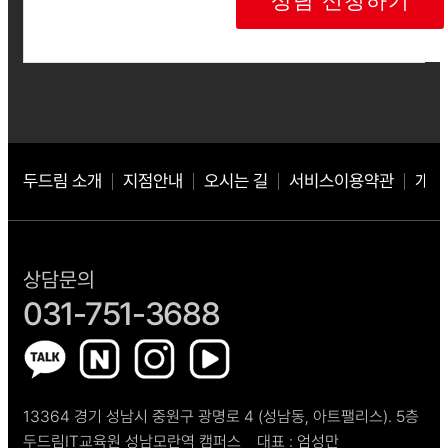
외없이 해당 정보를 지체 없이 파기합니다.
귀하는 위와 같이 개인정보를 수집 이용하는데 동의를 거부할 권리가 있습
니다.
동의를 거절하는 경우 서비스 이용이 제한될 수 있습니다.
두드림 소개
지점안내
오시는 길
서비스이용약관
개인
상담문의
031-751-3688
13364 경기 성남시 중원구 광명로 4 (성남동, 아트팰리스). 5층
두드림IT교육원 성남모란역 캠퍼스
대표 :
엄성만