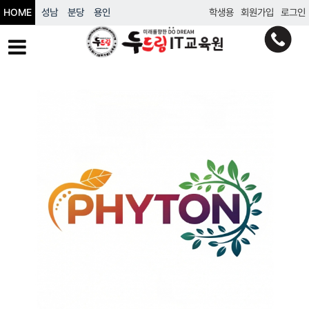
HOME
성남
분당
용인
학생용
회원가입
로그인