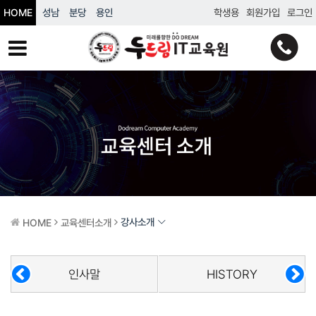
HOME
성남
분당
용인
학생용
회원가입
로그인
강사소개
HOME
교육센터소개
인사말
HISTORY