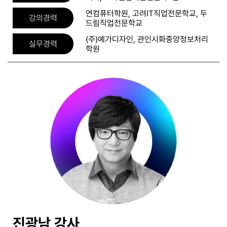
연컴퓨터학원, 고려IT직업전문학교, 두
강의경력
드림직업전문학교
(주)예가디자인, 관인시화중앙정보처리
실무경력
학원
진광남 강사