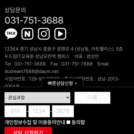
상담문의
031-751-3688
13364 경기 성남시 중원구 광명로 4 (성남동, 아트팰리스). 5층
두드림IT교육원 성남모란역 캠퍼스
대표 :
엄성만
Tel :
031-751-3688
Fax :
031-751-7688
Email :
dodream7688@daum.net
사업자번호 :
129-92-27135
통신사업자번호 :
성남-2013-
빠른상담신청
0004호
copyright ©
두드림IT교육원 성남모란역 캠퍼스.
All Rights
Reserved.
-
-
개인정보수집 및 이용동의안내
동의함