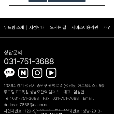
두드림 소개
지점안내
오시는 길
서비스이용약관
개인
상담문의
031-751-3688
13364 경기 성남시 중원구 광명로 4 (성남동, 아트팰리스). 5층
두드림IT교육원 성남모란역 캠퍼스
대표 :
엄성만
Tel :
031-751-3688
Fax :
031-751-7688
Email :
dodream7688@daum.net
사업자번호 :
129-92-27135
통신사업자번호 :
성남-2013-