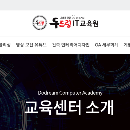
퍼블리싱
영상·모션·유튜브
건축·인테리어디자인
OA·세무회계
게