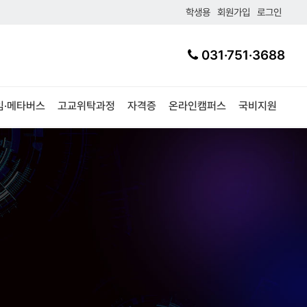
학생용
회원가입
로그인
031·751·3688
임·메타버스
고교위탁과정
자격증
온라인캠퍼스
국비지원