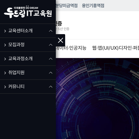
HOME
성남
모란역점
분당
미금역점
용인
기흥역점
우수훈련기관 인증
고용노동부 우수훈련기관 5년 인증
교육센터소개
모집과정
IT·프로그램개발
빅데이터·인공지능
웹·앱(UI/UX)디자인·
교육과정소개
취업지원
커뮤니티